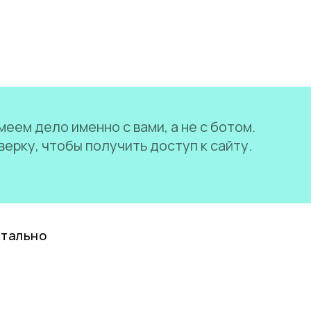
еем дело именно с вами, а не с ботом.
ерку, чтобы получить доступ к сайту.
нтально