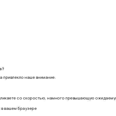
а?
а привлекло наше внимание.
 кликаете со скоростью, намного превышающую ожидаему
t в вашем браузере