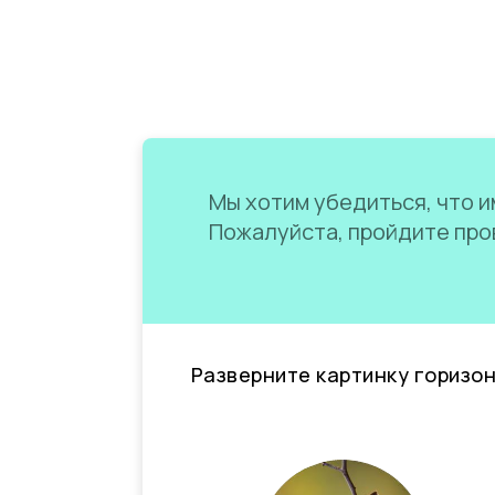
Мы хотим убедиться, что им
Пожалуйста, пройдите пров
Разверните картинку горизо