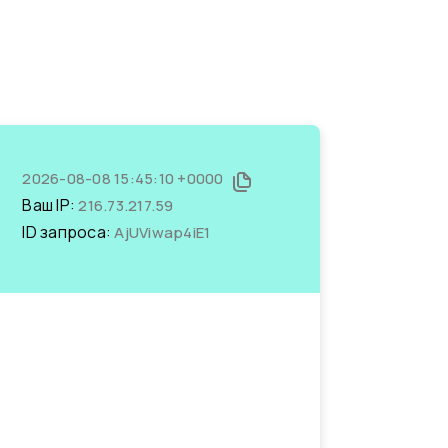
2026-08-08 15:45:10 +0000
Ваш IP:
216.73.217.59
ID запроса:
AjUViwap4iE1