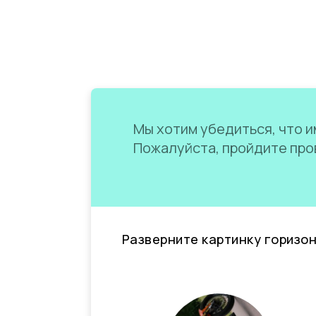
Мы хотим убедиться, что им
Пожалуйста, пройдите пров
Разверните картинку горизо