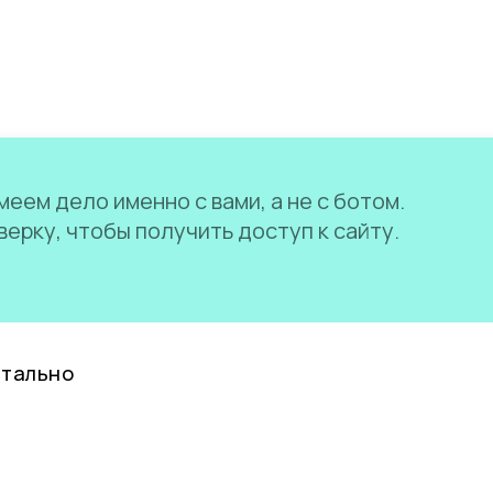
еем дело именно с вами, а не с ботом.
ерку, чтобы получить доступ к сайту.
нтально