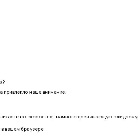
а?
а привлекло наше внимание.
 кликаете со скоростью, намного превышающую ожидаему
t в вашем браузере