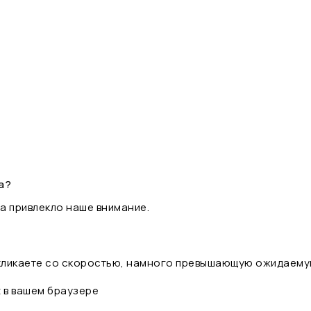
а?
а привлекло наше внимание.
 кликаете со скоростью, намного превышающую ожидаему
t в вашем браузере