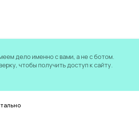
еем дело именно с вами, а не с ботом.
ерку, чтобы получить доступ к сайту.
нтально