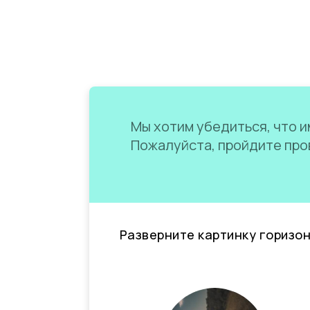
Мы хотим убедиться, что им
Пожалуйста, пройдите пров
Разверните картинку горизо