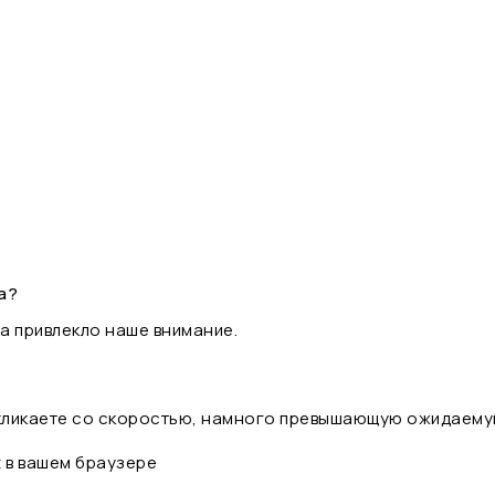
а?
а привлекло наше внимание.
 кликаете со скоростью, намного превышающую ожидаему
t в вашем браузере