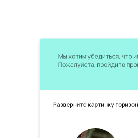
Мы хотим убедиться, что им
Пожалуйста, пройдите пров
Разверните картинку горизо