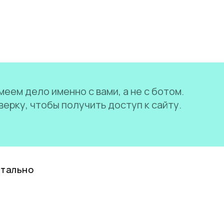
еем дело именно с вами, а не с ботом.
ерку, чтобы получить доступ к сайту.
нтально