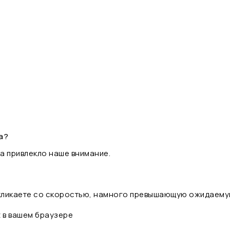
а?
а привлекло наше внимание.
 кликаете со скоростью, намного превышающую ожидаему
t в вашем браузере