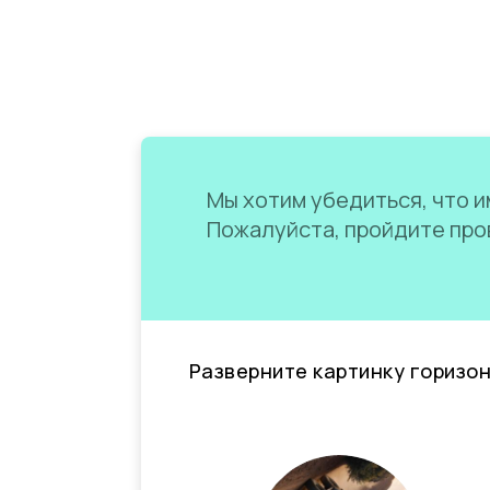
Мы хотим убедиться, что им
Пожалуйста, пройдите пров
Разверните картинку горизо