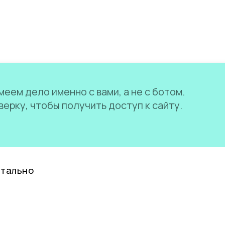
еем дело именно с вами, а не с ботом.
ерку, чтобы получить доступ к сайту.
нтально