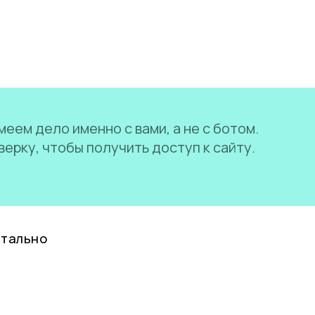
еем дело именно с вами, а не с ботом.
ерку, чтобы получить доступ к сайту.
нтально