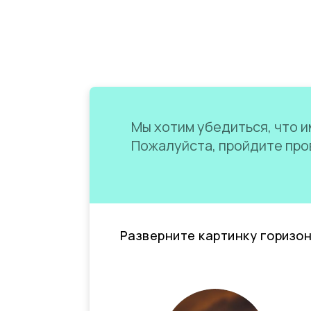
Мы хотим убедиться, что им
Пожалуйста, пройдите пров
Разверните картинку горизо