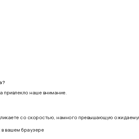
а?
а привлекло наше внимание.
 кликаете со скоростью, намного превышающую ожидаему
t в вашем браузере