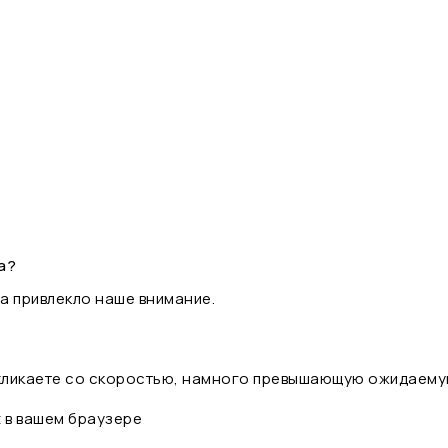
а?
а привлекло наше внимание.
 кликаете со скоростью, намного превышающую ожидаему
t в вашем браузере