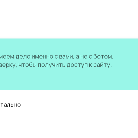
еем дело именно с вами, а не с ботом.
ерку, чтобы получить доступ к сайту.
нтально