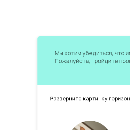
Мы хотим убедиться, что им
Пожалуйста, пройдите пров
Разверните картинку горизо