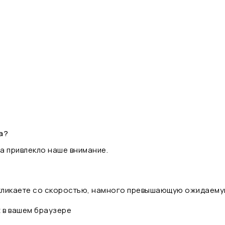
а?
а привлекло наше внимание.
 кликаете со скоростью, намного превышающую ожидаему
t в вашем браузере