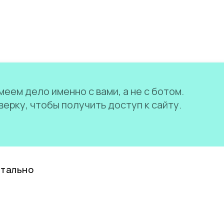
еем дело именно с вами, а не с ботом.
ерку, чтобы получить доступ к сайту.
нтально