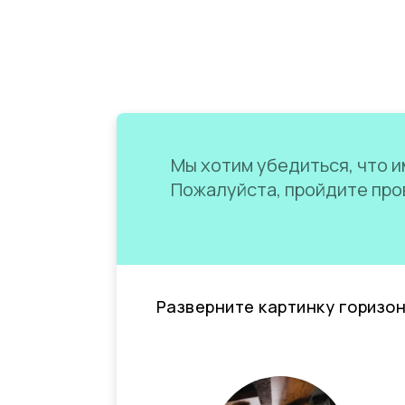
Мы хотим убедиться, что им
Пожалуйста, пройдите пров
Разверните картинку горизо