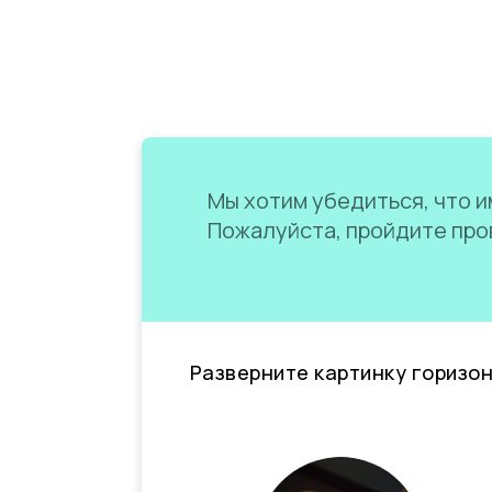
Мы хотим убедиться, что им
Пожалуйста, пройдите пров
Разверните картинку горизо