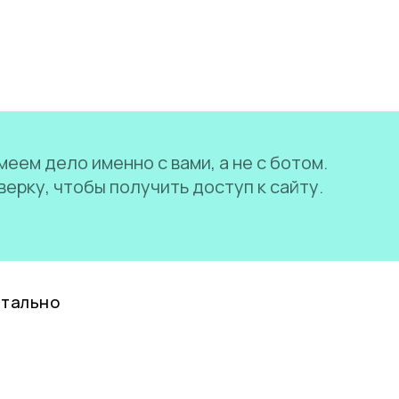
еем дело именно с вами, а не с ботом.
ерку, чтобы получить доступ к сайту.
нтально