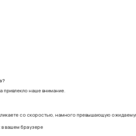
а?
а привлекло наше внимание.
 кликаете со скоростью, намного превышающую ожидаему
t в вашем браузере