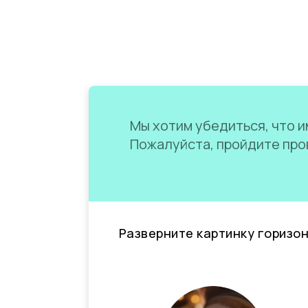
Мы хотим убедиться, что им
Пожалуйста, пройдите пров
Разверните картинку горизо