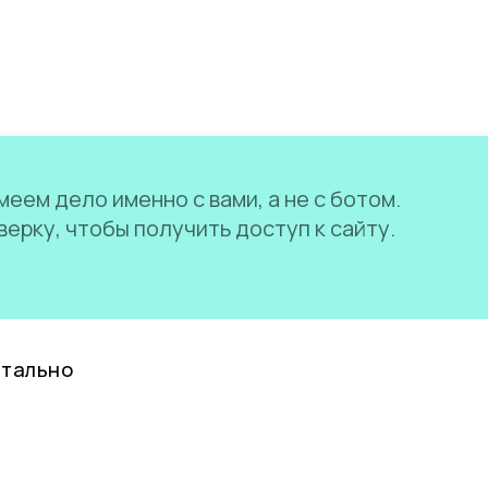
еем дело именно с вами, а не с ботом.
ерку, чтобы получить доступ к сайту.
нтально