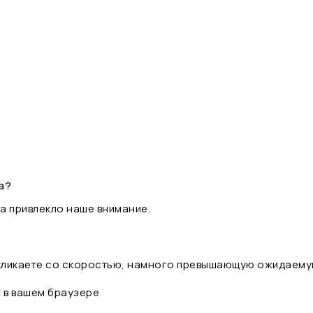
а?
а привлекло наше внимание.
 кликаете со скоростью, намного превышающую ожидаему
t в вашем браузере