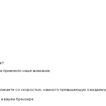
а?
а привлекло наше внимание.
 кликаете со скоростью, намного превышающую ожидаему
t в вашем браузере