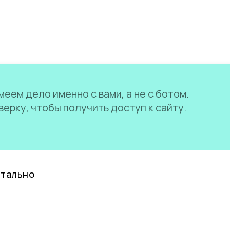
еем дело именно с вами, а не с ботом.
ерку, чтобы получить доступ к сайту.
нтально