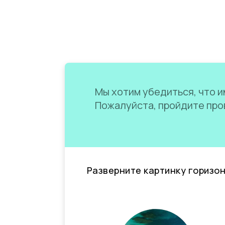
Мы хотим убедиться, что им
Пожалуйста, пройдите пров
Разверните картинку горизо