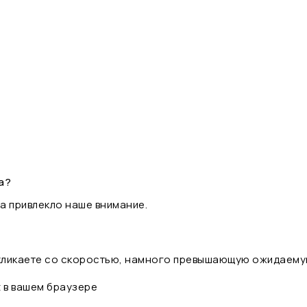
а?
а привлекло наше внимание.
 кликаете со скоростью, намного превышающую ожидаему
t в вашем браузере