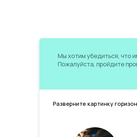
Мы хотим убедиться, что им
Пожалуйста, пройдите пров
Разверните картинку горизо