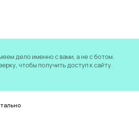
еем дело именно с вами, а не с ботом.
ерку, чтобы получить доступ к сайту.
нтально