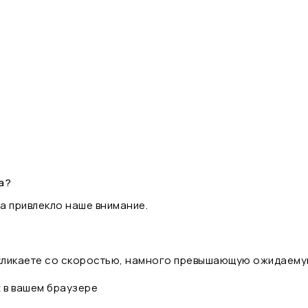
а?
а привлекло наше внимание.
 кликаете со скоростью, намного превышающую ожидаему
t в вашем браузере