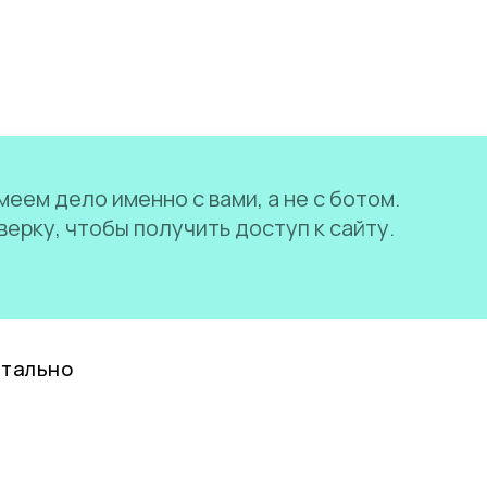
еем дело именно с вами, а не с ботом.
ерку, чтобы получить доступ к сайту.
нтально