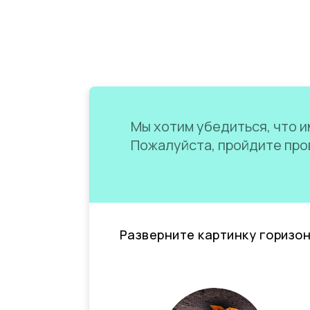
Мы хотим убедиться, что им
Пожалуйста, пройдите пров
Разверните картинку горизо