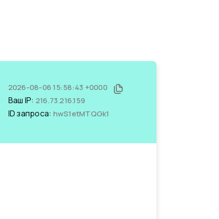
2026-08-06 15:58:43 +0000
Ваш IP:
216.73.216.159
ID запроса:
hwS1etMTQGk1