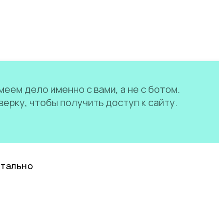
еем дело именно с вами, а не с ботом.
ерку, чтобы получить доступ к сайту.
нтально