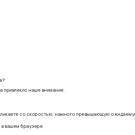
а?
а привлекло наше внимание.
 кликаете со скоростью, намного превышающую ожидаему
t в вашем браузере