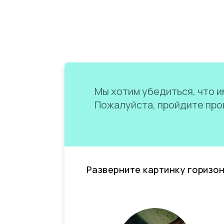
Мы хотим убедиться, что им
Пожалуйста, пройдите пров
Разверните картинку горизо