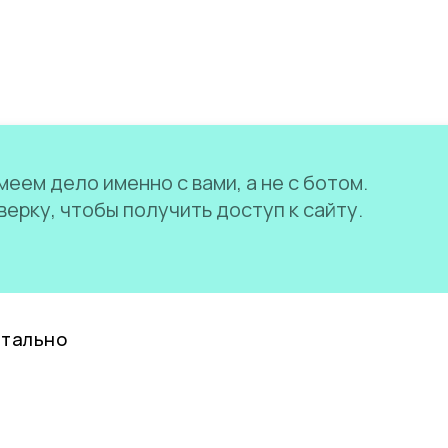
еем дело именно с вами, а не с ботом.
ерку, чтобы получить доступ к сайту.
нтально