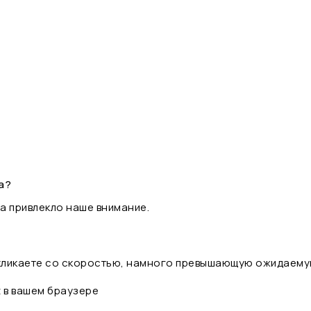
а?
а привлекло наше внимание.
 кликаете со скоростью, намного превышающую ожидаему
t в вашем браузере