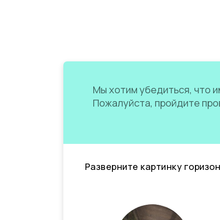
Мы хотим убедиться, что им
Пожалуйста, пройдите пров
Разверните картинку горизо