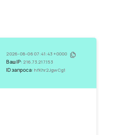
2026-08-06 07:41:43 +0000
Ваш IP:
216.73.217.153
ID запроса:
hfKhr2JgwCg1