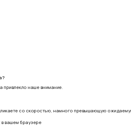
а?
а привлекло наше внимание.
 кликаете со скоростью, намного превышающую ожидаему
t в вашем браузере