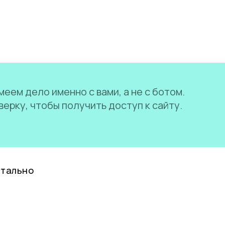
еем дело именно с вами, а не с ботом.
ерку, чтобы получить доступ к сайту.
нтально