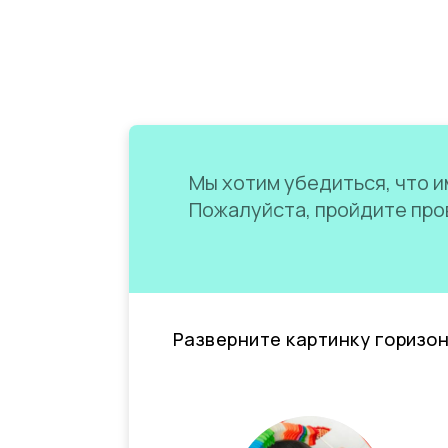
Мы хотим убедиться, что им
Пожалуйста, пройдите пров
Разверните картинку горизо