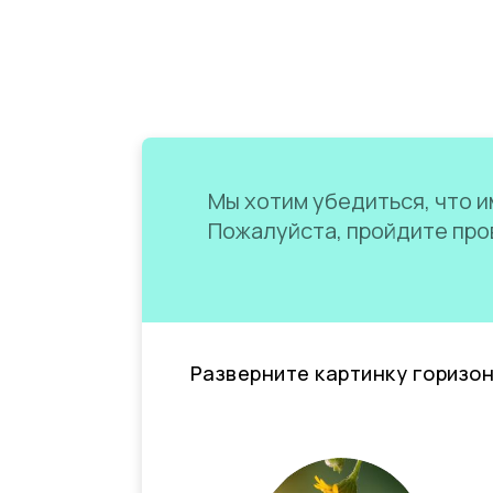
Мы хотим убедиться, что им
Пожалуйста, пройдите пров
Разверните картинку горизо