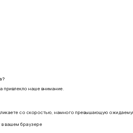
а?
а привлекло наше внимание.
 кликаете со скоростью, намного превышающую ожидаему
t в вашем браузере