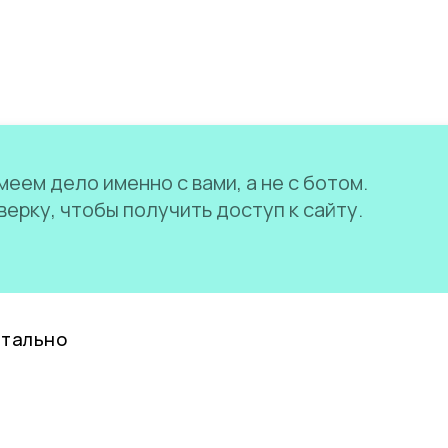
еем дело именно с вами, а не с ботом.
ерку, чтобы получить доступ к сайту.
нтально