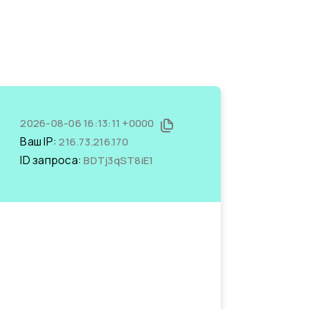
2026-08-06 16:13:11 +0000
Ваш IP:
216.73.216.170
ID запроса:
BDTj3qST8iE1