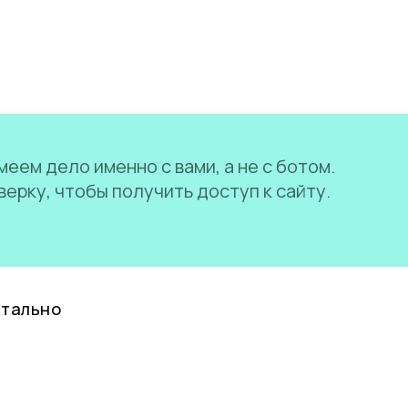
еем дело именно с вами, а не с ботом.
ерку, чтобы получить доступ к сайту.
нтально