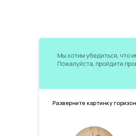
Мы хотим убедиться, что им
Пожалуйста, пройдите пров
Разверните картинку горизо