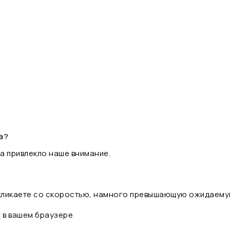
а?
а привлекло наше внимание.
 кликаете со скоростью, намного превышающую ожидаему
t в вашем браузере