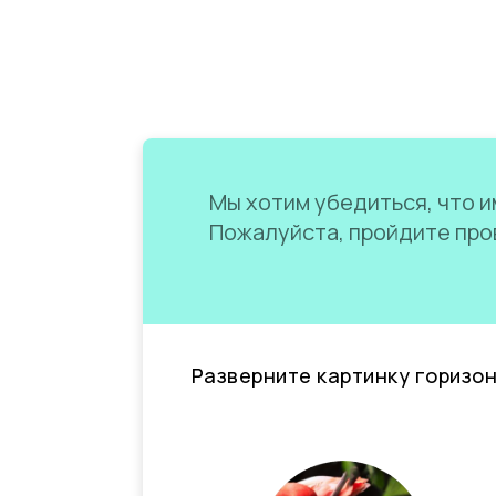
Мы хотим убедиться, что им
Пожалуйста, пройдите пров
Разверните картинку горизо