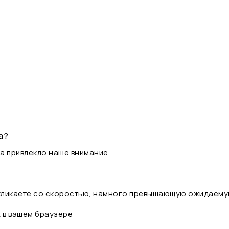
а?
а привлекло наше внимание.
 кликаете со скоростью, намного превышающую ожидаему
t в вашем браузере