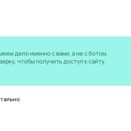
еем дело именно с вами, а не с ботом.
ерку, чтобы получить доступ к сайту.
нтально