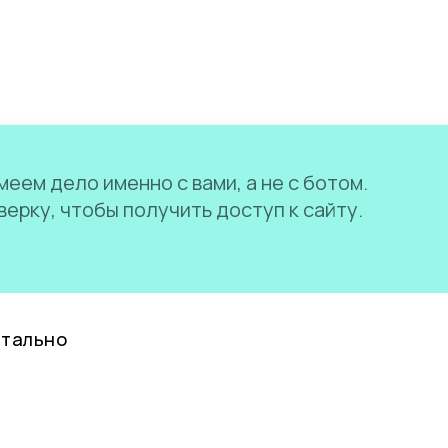
еем дело именно с вами, а не с ботом.
ерку, чтобы получить доступ к сайту.
нтально