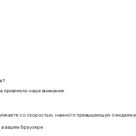
а?
а привлекло наше внимание.
 кликаете со скоростью, намного превышающую ожидаему
t в вашем браузере