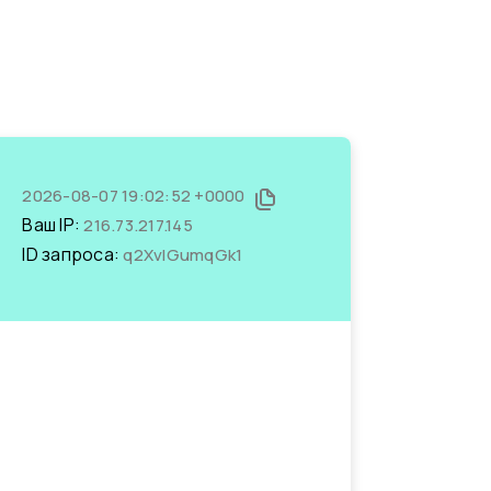
2026-08-07 19:02:52 +0000
Ваш IP:
216.73.217.145
ID запроса:
q2XvIGumqGk1