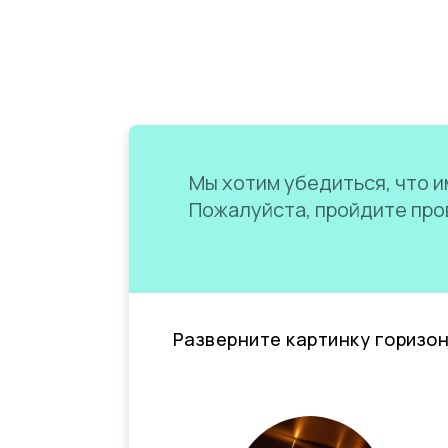
Мы хотим убедиться, что им
Пожалуйста, пройдите пров
Разверните картинку горизо