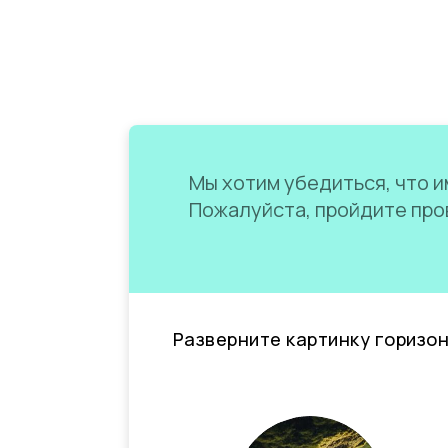
Мы хотим убедиться, что им
Пожалуйста, пройдите пров
Разверните картинку горизо