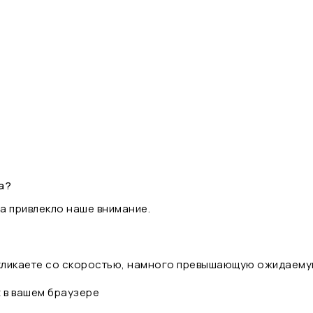
а?
а привлекло наше внимание.
 кликаете со скоростью, намного превышающую ожидаему
t в вашем браузере