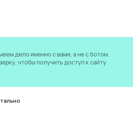
еем дело именно с вами, а не с ботом.
ерку, чтобы получить доступ к сайту.
нтально