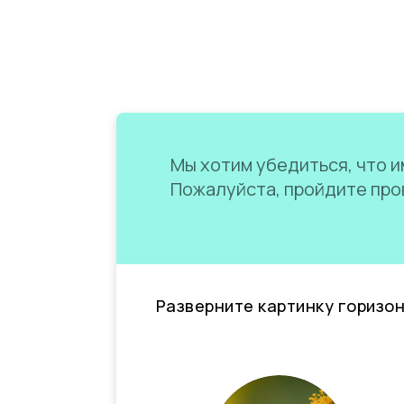
Мы хотим убедиться, что им
Пожалуйста, пройдите пров
Разверните картинку горизо