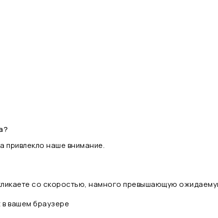
а?
а привлекло наше внимание.
 кликаете со скоростью, намного превышающую ожидаему
t в вашем браузере