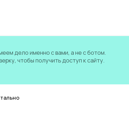
еем дело именно с вами, а не с ботом.
ерку, чтобы получить доступ к сайту.
нтально