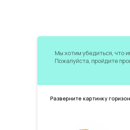
Мы хотим убедиться, что им
Пожалуйста, пройдите пров
Разверните картинку горизо