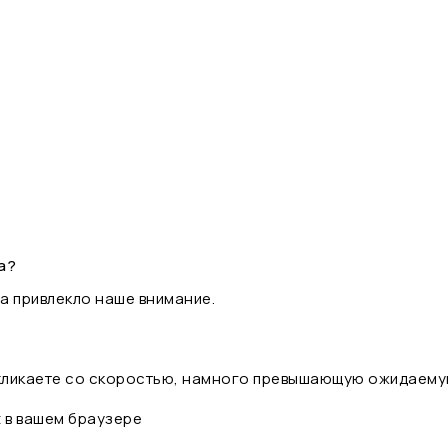
а?
а привлекло наше внимание.
 кликаете со скоростью, намного превышающую ожидаему
t в вашем браузере