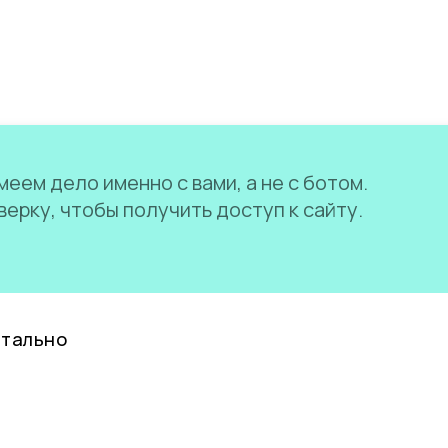
еем дело именно с вами, а не с ботом.
ерку, чтобы получить доступ к сайту.
нтально