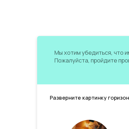
Мы хотим убедиться, что им
Пожалуйста, пройдите пров
Разверните картинку горизо