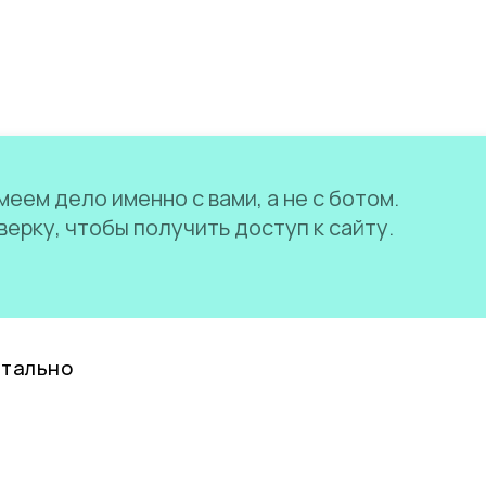
еем дело именно с вами, а не с ботом.
ерку, чтобы получить доступ к сайту.
нтально