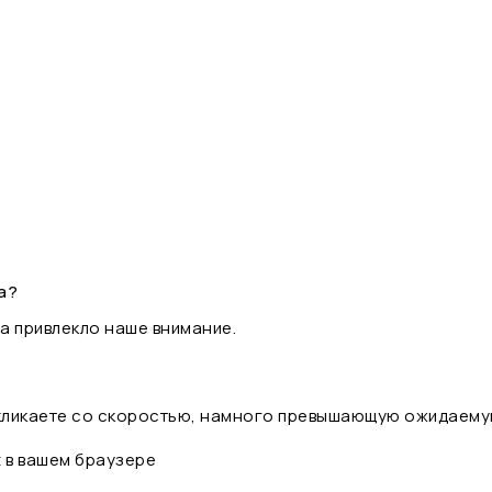
а?
а привлекло наше внимание.
 кликаете со скоростью, намного превышающую ожидаему
t в вашем браузере