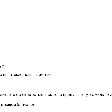
а?
а привлекло наше внимание.
 кликаете со скоростью, намного превышающую ожидаему
t в вашем браузере