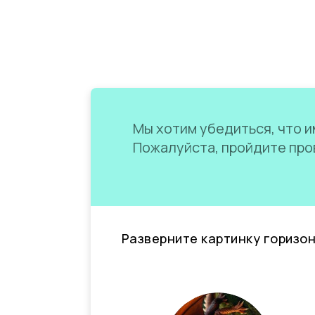
Мы хотим убедиться, что им
Пожалуйста, пройдите пров
Разверните картинку горизо