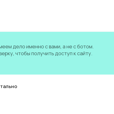
еем дело именно с вами, а не с ботом.
ерку, чтобы получить доступ к сайту.
нтально