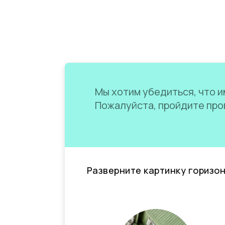
Мы хотим убедиться, что им
Пожалуйста, пройдите пров
Разверните картинку горизо