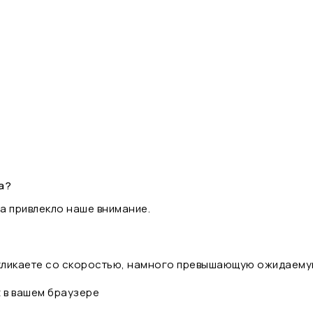
а?
а привлекло наше внимание.
 кликаете со скоростью, намного превышающую ожидаему
t в вашем браузере