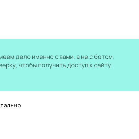
еем дело именно с вами, а не с ботом.
ерку, чтобы получить доступ к сайту.
нтально