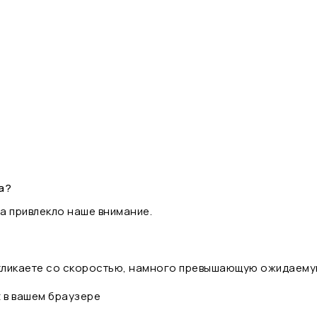
а?
а привлекло наше внимание.
 кликаете со скоростью, намного превышающую ожидаему
t в вашем браузере