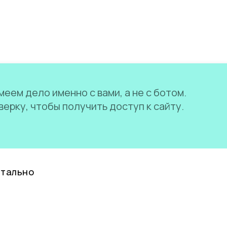
еем дело именно с вами, а не с ботом.
ерку, чтобы получить доступ к сайту.
нтально