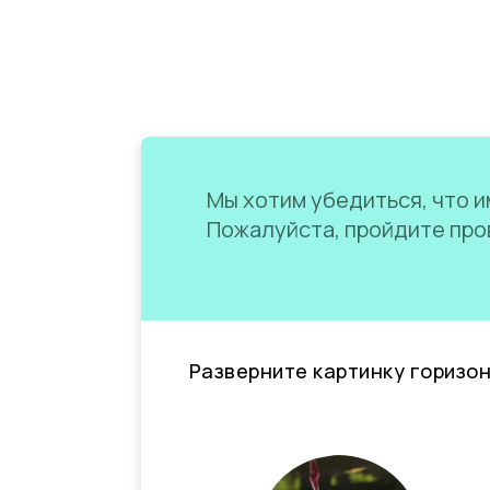
Мы хотим убедиться, что им
Пожалуйста, пройдите пров
Разверните картинку горизо