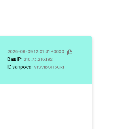
2026-08-09 12:01:31 +0000
Ваш IP:
216.73.216.192
ID запроса:
V1SVibGH5Gk1