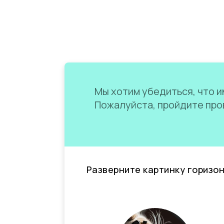
Мы хотим убедиться, что им
Пожалуйста, пройдите пров
Разверните картинку горизо