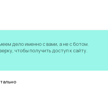
еем дело именно с вами, а не с ботом.
ерку, чтобы получить доступ к сайту.
нтально