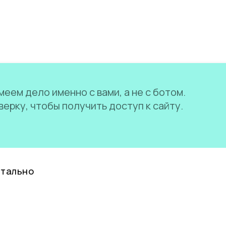
еем дело именно с вами, а не с ботом.
ерку, чтобы получить доступ к сайту.
нтально