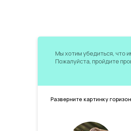
Мы хотим убедиться, что им
Пожалуйста, пройдите пров
Разверните картинку горизо