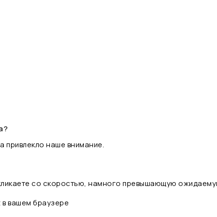
а?
а привлекло наше внимание.
 кликаете со скоростью, намного превышающую ожидаему
t в вашем браузере