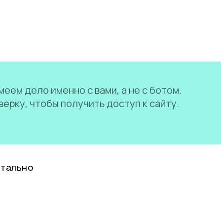
еем дело именно с вами, а не с ботом.
ерку, чтобы получить доступ к сайту.
нтально