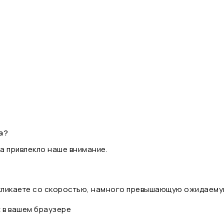
а?
а привлекло наше внимание.
 кликаете со скоростью, намного превышающую ожидаему
t в вашем браузере