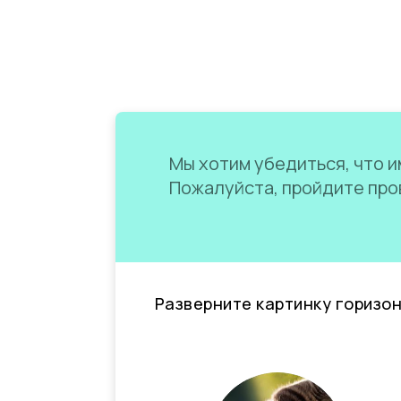
Мы хотим убедиться, что им
Пожалуйста, пройдите пров
Разверните картинку горизо