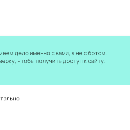
еем дело именно с вами, а не с ботом.
ерку, чтобы получить доступ к сайту.
нтально