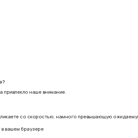
а?
а привлекло наше внимание.
 кликаете со скоростью, намного превышающую ожидаему
t в вашем браузере