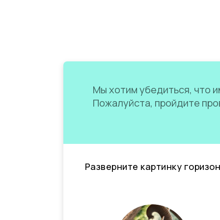
Мы хотим убедиться, что им
Пожалуйста, пройдите пров
Разверните картинку горизо