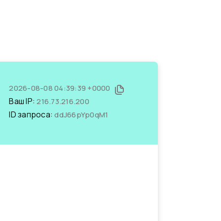
2026-08-08 04:39:39 +0000
Ваш IP:
216.73.216.200
ID запроса:
ddJ66pYp0qM1