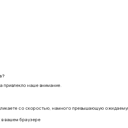
а?
а привлекло наше внимание.
 кликаете со скоростью, намного превышающую ожидаему
t в вашем браузере