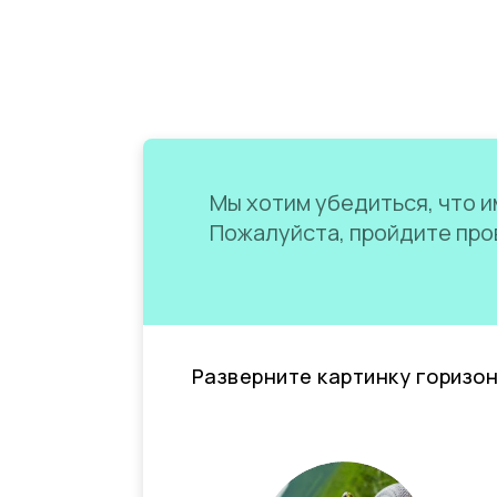
Мы хотим убедиться, что им
Пожалуйста, пройдите пров
Разверните картинку горизо