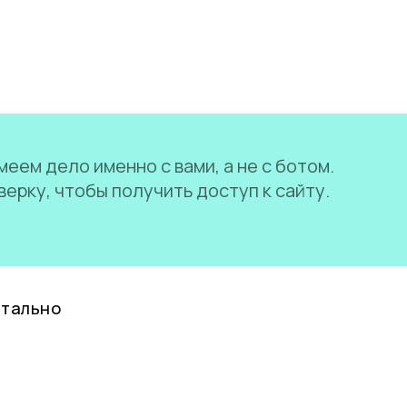
еем дело именно с вами, а не с ботом.
ерку, чтобы получить доступ к сайту.
нтально