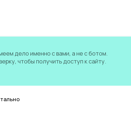
еем дело именно с вами, а не с ботом.
ерку, чтобы получить доступ к сайту.
нтально