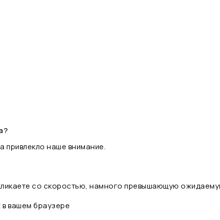
а?
а привлекло наше внимание.
 кликаете со скоростью, намного превышающую ожидаему
t в вашем браузере