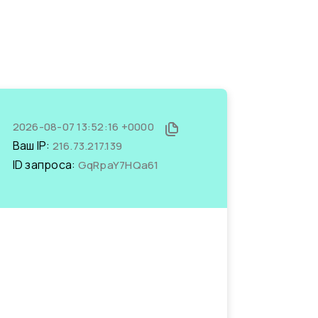
2026-08-07 13:52:16 +0000
Ваш IP:
216.73.217.139
ID запроса:
GqRpaY7HQa61