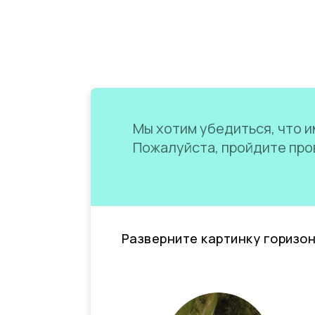
Мы хотим убедиться, что им
Пожалуйста, пройдите пров
Разверните картинку горизо