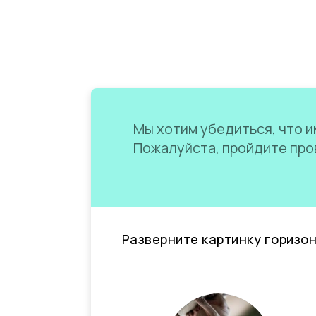
Мы хотим убедиться, что им
Пожалуйста, пройдите пров
Разверните картинку горизо