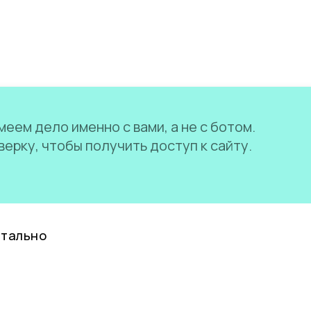
еем дело именно с вами, а не с ботом.
ерку, чтобы получить доступ к сайту.
нтально