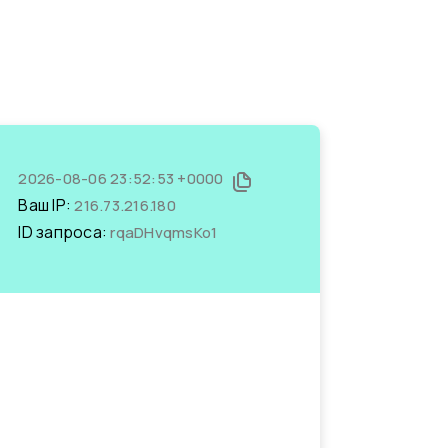
2026-08-06 23:52:53 +0000
Ваш IP:
216.73.216.180
ID запроса:
rqaDHvqmsKo1