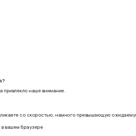
а?
а привлекло наше внимание.
 кликаете со скоростью, намного превышающую ожидаему
t в вашем браузере