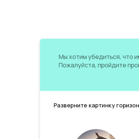
Мы хотим убедиться, что им
Пожалуйста, пройдите пров
Разверните картинку горизо