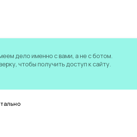
еем дело именно с вами, а не с ботом.
ерку, чтобы получить доступ к сайту.
нтально