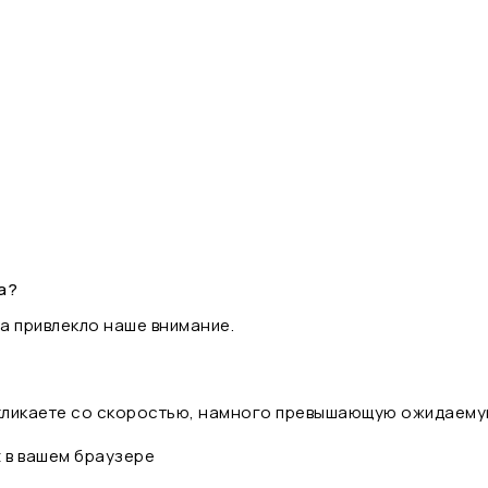
а?
а привлекло наше внимание.
 кликаете со скоростью, намного превышающую ожидаему
t в вашем браузере