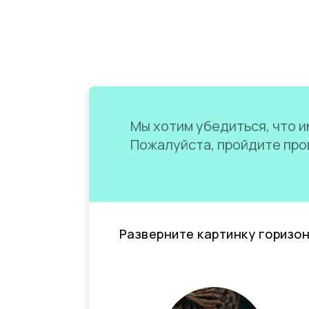
Мы хотим убедиться, что им
Пожалуйста, пройдите пров
Разверните картинку горизо