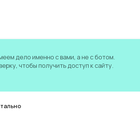
еем дело именно с вами, а не с ботом.
ерку, чтобы получить доступ к сайту.
нтально