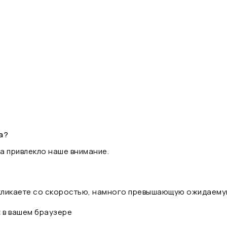
а?
а привлекло наше внимание.
 кликаете со скоростью, намного превышающую ожидаему
t в вашем браузере