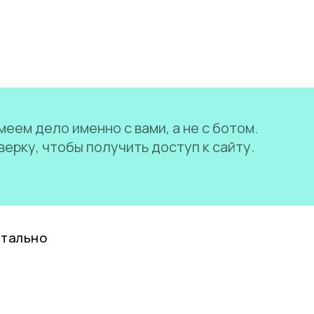
еем дело именно с вами, а не с ботом.
ерку, чтобы получить доступ к сайту.
нтально