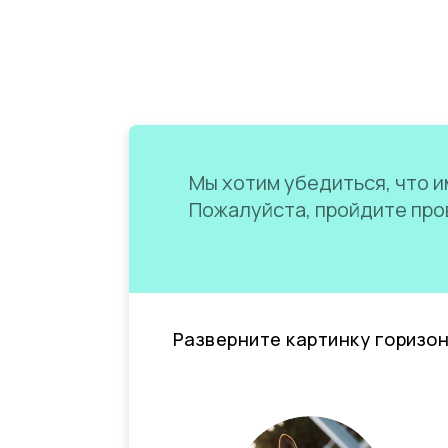
Мы хотим убедиться, что им
Пожалуйста, пройдите пров
Разверните картинку горизо