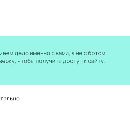
еем дело именно с вами, а не с ботом.
ерку, чтобы получить доступ к сайту.
нтально