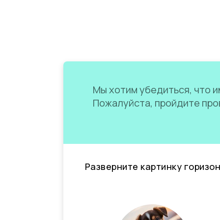
Мы хотим убедиться, что им
Пожалуйста, пройдите пров
Разверните картинку горизо