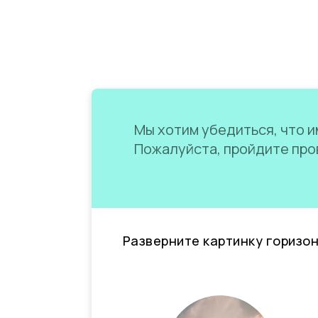
Мы хотим убедиться, что им
Пожалуйста, пройдите пров
Разверните картинку горизо