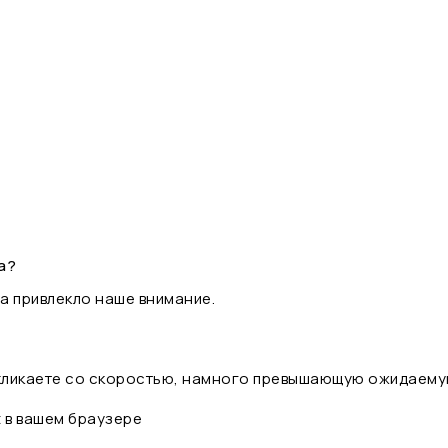
а?
а привлекло наше внимание.
 кликаете со скоростью, намного превышающую ожидаему
t в вашем браузере