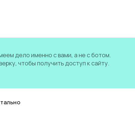
еем дело именно с вами, а не с ботом.
ерку, чтобы получить доступ к сайту.
нтально