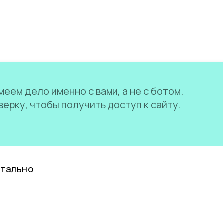
еем дело именно с вами, а не с ботом.
ерку, чтобы получить доступ к сайту.
нтально