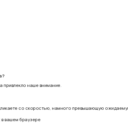
а?
а привлекло наше внимание.
 кликаете со скоростью, намного превышающую ожидаему
t в вашем браузере