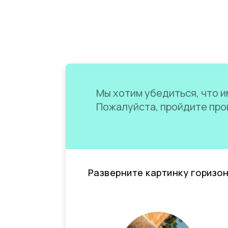
Мы хотим убедиться, что им
Пожалуйста, пройдите пров
Разверните картинку горизо