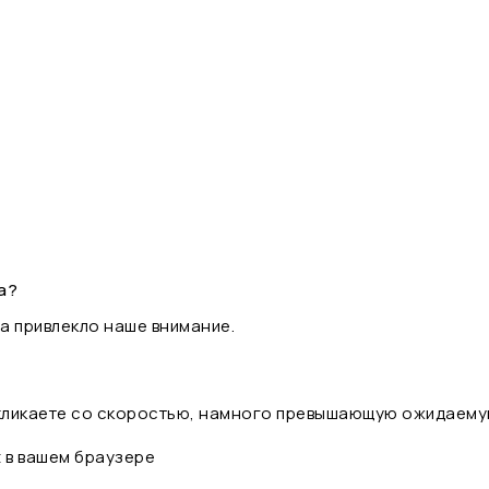
а?
а привлекло наше внимание.
 кликаете со скоростью, намного превышающую ожидаему
t в вашем браузере