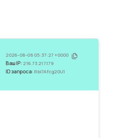
2026-08-06 05:37:27 +0000
Ваш IP:
216.73.217.179
ID запроса:
RbI7Afcg20U1