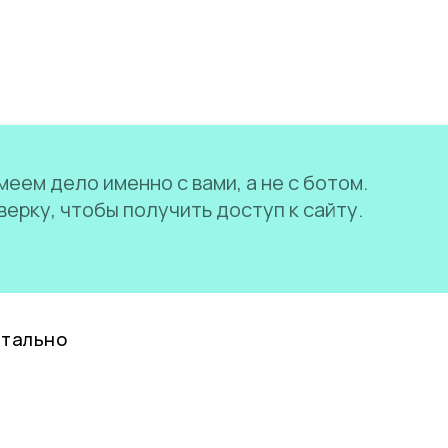
еем дело именно с вами, а не с ботом.
ерку, чтобы получить доступ к сайту.
нтально