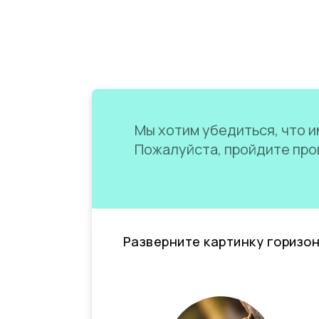
Мы хотим убедиться, что им
Пожалуйста, пройдите пров
Разверните картинку горизо