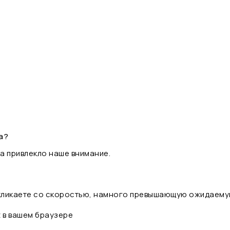
а?
а привлекло наше внимание.
 кликаете со скоростью, намного превышающую ожидаему
t в вашем браузере