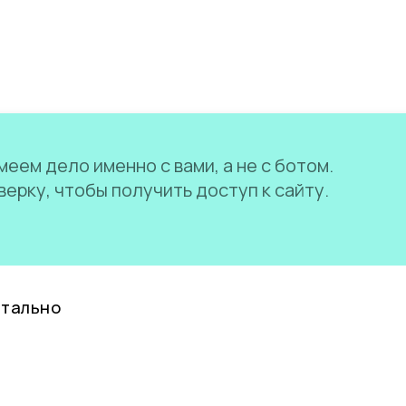
еем дело именно с вами, а не с ботом.
ерку, чтобы получить доступ к сайту.
нтально