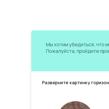
Мы хотим убедиться, что им
Пожалуйста, пройдите пров
Разверните картинку горизо