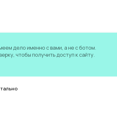
еем дело именно с вами, а не с ботом.
ерку, чтобы получить доступ к сайту.
нтально