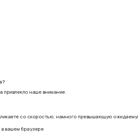
а?
а привлекло наше внимание.
 кликаете со скоростью, намного превышающую ожидаему
t в вашем браузере