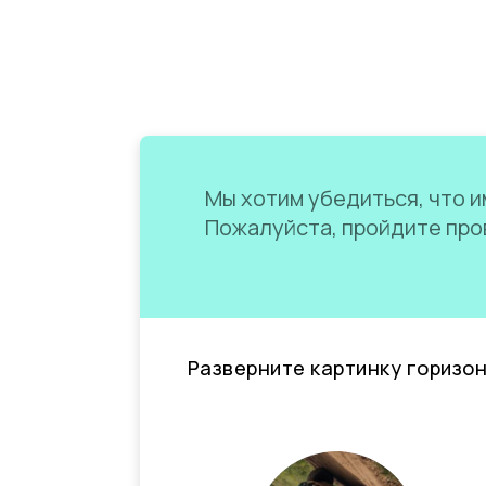
Мы хотим убедиться, что им
Пожалуйста, пройдите пров
Разверните картинку горизо