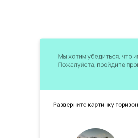
Мы хотим убедиться, что им
Пожалуйста, пройдите пров
Разверните картинку горизо