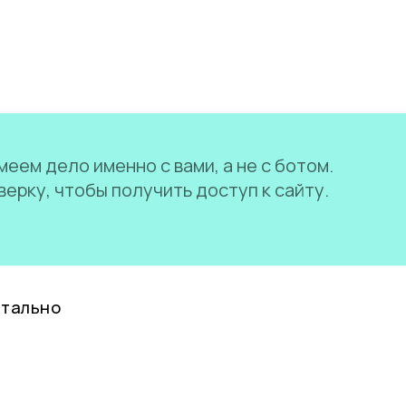
еем дело именно с вами, а не с ботом.
ерку, чтобы получить доступ к сайту.
нтально