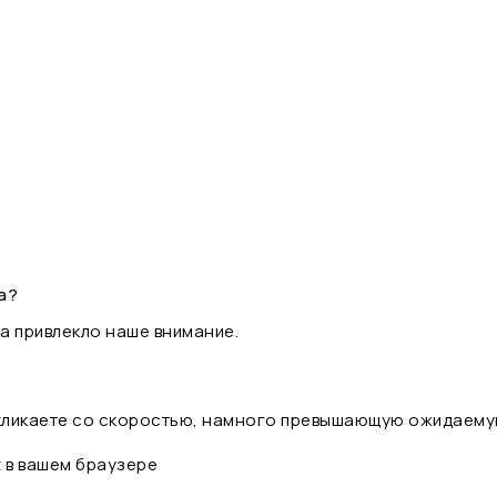
а?
а привлекло наше внимание.
 кликаете со скоростью, намного превышающую ожидаему
t в вашем браузере