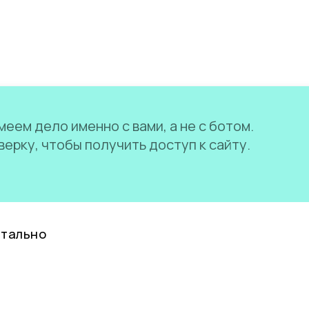
еем дело именно с вами, а не с ботом.
ерку, чтобы получить доступ к сайту.
нтально