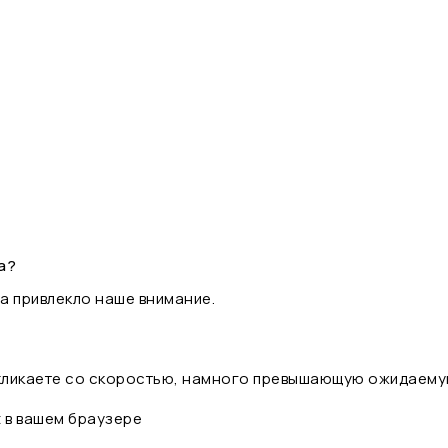
а?
а привлекло наше внимание.
 кликаете со скоростью, намного превышающую ожидаему
t в вашем браузере