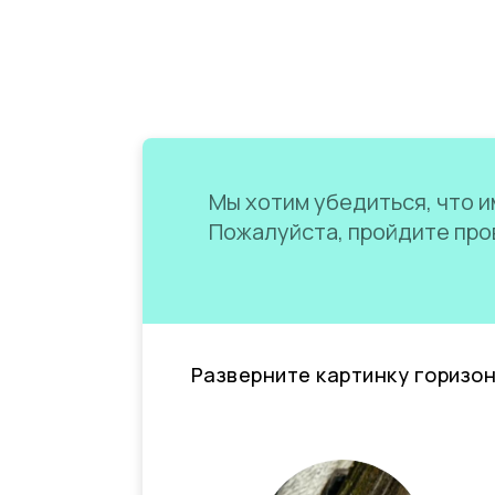
Мы хотим убедиться, что им
Пожалуйста, пройдите пров
Разверните картинку горизо