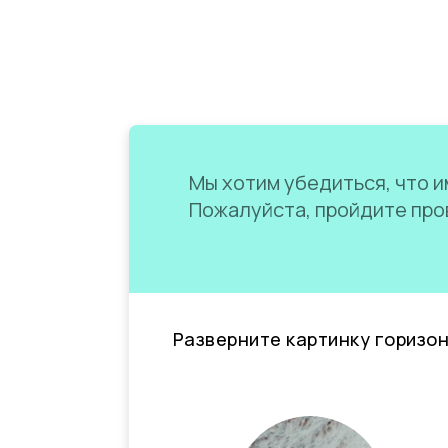
Мы хотим убедиться, что им
Пожалуйста, пройдите пров
Разверните картинку горизо