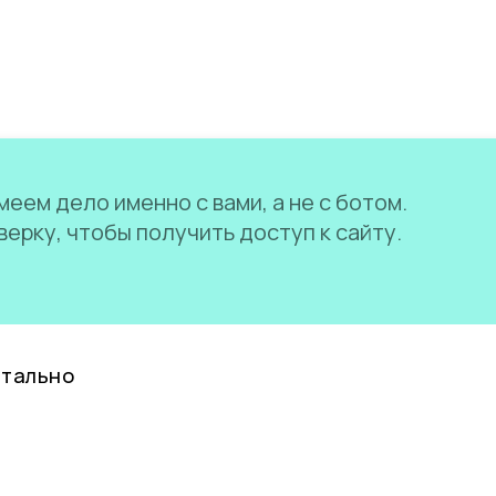
еем дело именно с вами, а не с ботом.
ерку, чтобы получить доступ к сайту.
нтально