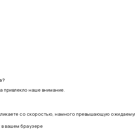
а?
а привлекло наше внимание.
 кликаете со скоростью, намного превышающую ожидаему
t в вашем браузере