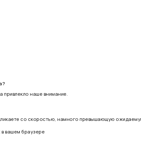
а?
а привлекло наше внимание.
 кликаете со скоростью, намного превышающую ожидаему
t в вашем браузере