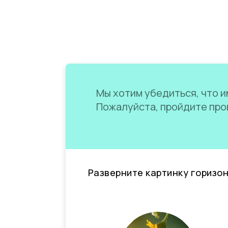
Мы хотим убедиться, что им
Пожалуйста, пройдите пров
Разверните картинку горизо