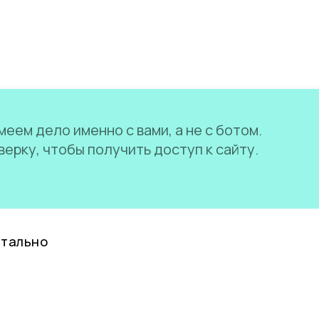
еем дело именно с вами, а не с ботом.
ерку, чтобы получить доступ к сайту.
нтально