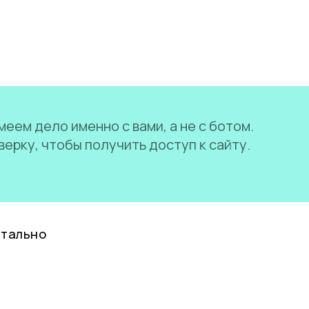
еем дело именно с вами, а не с ботом.
ерку, чтобы получить доступ к сайту.
нтально