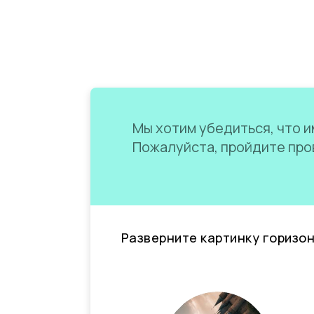
Мы хотим убедиться, что им
Пожалуйста, пройдите пров
Разверните картинку горизо