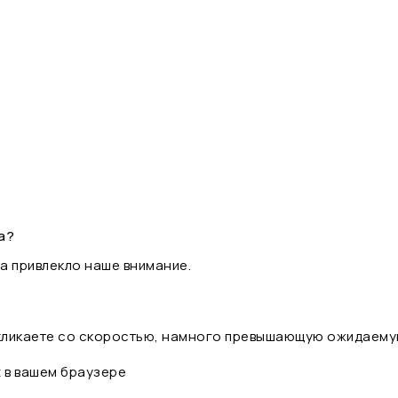
а?
а привлекло наше внимание.
 кликаете со скоростью, намного превышающую ожидаему
t в вашем браузере