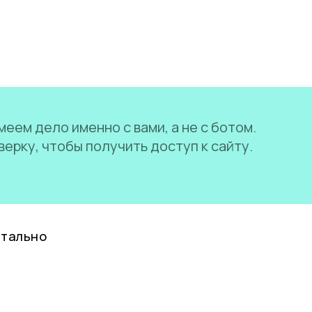
еем дело именно с вами, а не с ботом.
ерку, чтобы получить доступ к сайту.
нтально