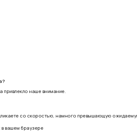
а?
а привлекло наше внимание.
 кликаете со скоростью, намного превышающую ожидаему
t в вашем браузере