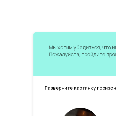
Мы хотим убедиться, что им
Пожалуйста, пройдите пров
Разверните картинку горизо