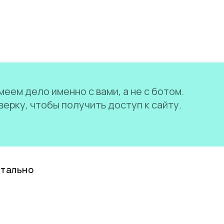
еем дело именно с вами, а не с ботом.
ерку, чтобы получить доступ к сайту.
нтально