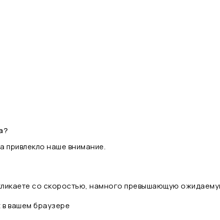
а?
а привлекло наше внимание.
 кликаете со скоростью, намного превышающую ожидаему
t в вашем браузере