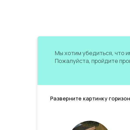
Мы хотим убедиться, что им
Пожалуйста, пройдите пров
Разверните картинку горизо